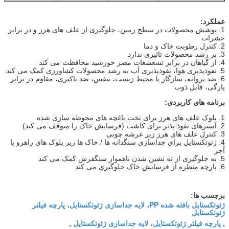
عملکرد:
1. پوشش محصولات در سطح زمین، جلوگیری از علف های هرز و در برابر
حشرات
2. کنترل رطوبت خاک و دما
3. بر رشد محصولات تاثیری ندارد
4. از گیاهان در برابر تشعشعات مضر خورشید محافظت می کند
5. نفوذپذیری هوا، نفوذپذیری آب به رشد محصولات کشاورزی کمک می کند.
6. ضد پروانه، سازگار با محیط زیست، تنفس، ضد باکتری، مقاوم در برابر
پارگی، قابل ذوب
برنامه های کاربردی:
1. بلوک علف های هرز برای تخت باغچه های محوطه سازی شده
2. آسترهای نفوذ پذیر برای کاشت (فرسایش خاک را متوقف می کند)
3. کنترل علف های هرز زیر عرشه چوبی
4. ژئوتکستایل برای جداسازی سنگدانه ها / خاک ها زیر بلوک های راهرو یا
آجر
5. به جلوگیری از ته نشین شدن ناهموار سنگفرش کمک می کند
6. پارچه منظره از فرسایش خاک جلوگیری می کند
برچسب ها:
ژئوتکستایل بافته شده PP، لایه جداسازی ژئوتکستایل، پارچه فیلتر
ژئوتکستایل
پارچه فیلتر ژئوتکستایل، لایه جداسازی ژئوتکستایل
,
,