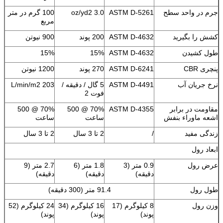
جرم در واحد سطح
ASTM D-5261
3.0 oz/yd2
100 گرم در متر
مربع
کشش را بگیرید
ASTM D-4632
200 پوند
900 نیوتن
طول کشیدن
ASTM D-4632
15%
15%
پنچری CBR
ASTM D-6241
270 پوند
1200 نیوتن
نرخ جریان آب
ASTM D-4491
5 گال / دقیقه /
203 L/min/m2
فوت 2
مقاومت در برابر
ASTM D-4355
70% @ 500
70% @ 500
اشعه ماوراء بنفش
ساعت
ساعت
زندگی مفید
/
2 تا 3 سال
2 تا 3 سال
ابعاد رول
عرض رول
0.9 متر (3
1.8 متر (6
2.7 متر (9
دقیقه)
دقیقه)
دقیقه)
طول رول
91.4 متر (300 دقیقه)
وزن رول
8 کیلوگرم (17
16 کیلوگرم (34
24 کیلوگرم (52
پوند)
پوند)
پوند)