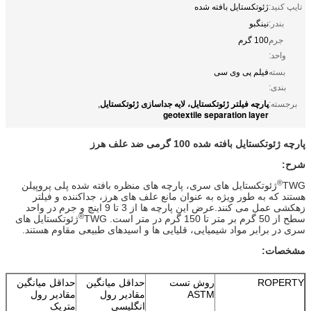
تایپ کنید:
ژئوتکستایل بافته شده
بندر:
نینگبو
جرم
100 گرم
واحد:
بسته
فیلم پی وی سی
بندی:
پارچه فیلتر ژئوتکستایل، لایه جداسازی ژئوتکستایل
برجسته:
,
geotextile separation layer
پارچه ژئوتکستایل بافته شده 100 گرمی ضد علف هرز
شرح:
®
TWG
ژئوتکستایل های سری، پارچه های منظره بافته شده پلی پروپیلن
هستند که به طور ویژه به عنوان مانع علف های هرز، جداکننده و فیلتر
زهکشی عمل می کنند.عرض این پارچه ها از 3 تا 9 اینچ و جرم در واحد
®
سطح از 50 گرم بر متر تا 150 گرم در متر است. TWG
ژئوتکستایل های
سری در برابر مواد شیمیایی، قلیایی ها و اسیدهای طبیعی مقاوم هستند.
مشخصات:
ROPERTY
روش تست
حداقل میانگین
حداقل میانگین
ASTM
مقادیر رول
مقادیر رول
انگلیسی
متریک