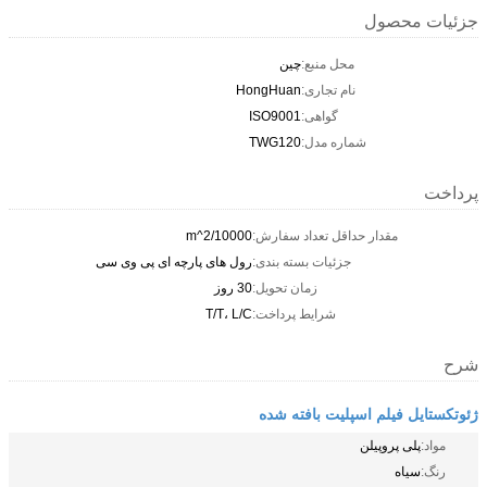
جزئیات محصول
محل منبع:
چین
نام تجاری:
HongHuan
گواهی:
ISO9001
شماره مدل:
TWG120
پرداخت
مقدار حداقل تعداد سفارش:
10000/m^2
جزئیات بسته بندی:
رول های پارچه ای پی وی سی
زمان تحویل:
30 روز
شرایط پرداخت:
T/T، L/C
شرح
ژئوتکستایل فیلم اسپلیت بافته شده
مواد:
پلی پروپیلن
رنگ:
سیاه