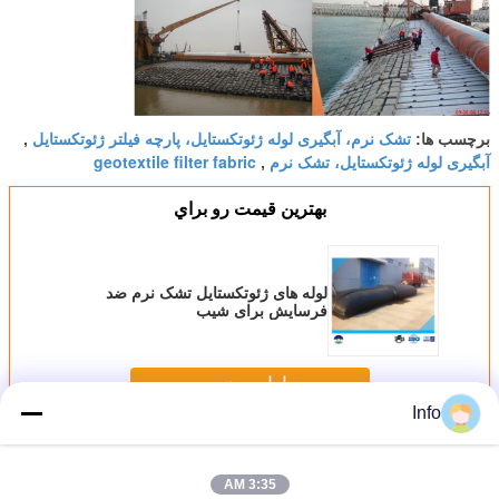
تشک نرم، آبگیری لوله ژئوتکستایل، پارچه فیلتر ژئوتکستایل
برچسب ها:
,
آبگیری لوله ژئوتکستایل، تشک نرم
geotextile filter fabric
,
بهترين قيمت رو براي
لوله های ژئوتکستایل تشک نرم ضد
فرسایش برای شیب
ادامه هید
Info
لوله های ژئوتکستایل
بیش
3:35 AM