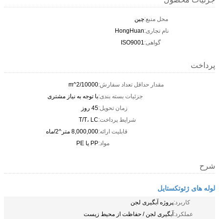
محل منبع:
چین
نام تجاری:
HongHuan
گواهی:
ISO9001
پرداخت
مقدار حداقل تعداد سفارش:
10000/m^2
جزئیات بسته بندی:
با توجه به نیاز مشتری
زمان تحویل:
45 روز
شرایط پرداخت:
T/T، LC
قابلیت ارائه:
8,000,000 متر^2/ماه
مواد:
PP یا PE
شرح
لوله های ژئوتکستایل
کاربرد:
پروژه آبگیری لجن
عملکرد:
آبگیری لجن / حفاظت از محیط زیست