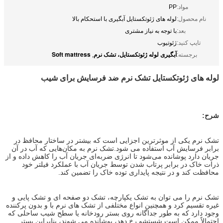
مواد:
PP
نام محصول:
لوله های ژئوتکستایل آبگیری با استحکام بالا
بعد:
با توجه به نیاز مشتری
تایپ کنید:
ژئوتیوب
آبگیری لوله ژئوتکستایل، تشک نرم
Soft mattress
برجسته:
,
لوله های ژئوتکستایل تشک نرم ضد فرسایش برای شیب
شرح:
تشک نرم یکی از موثرترین اجزایی است که بیشتر در ساختار محافظ در
برابر فرسایش آب استفاده می شود.تشک نرم به مکان‌هایی که آب در آن
جریان دارد پوشانده می‌شود تا انرژی ضربه‌ای جریان آب را کاهش داده و از
ذرات خاک در برابر پرتاب شدن توسط جریان آب با عملکرد فیلتر خود
محافظت کند و در نتیجه پایداری توده خاک را تضمین کند.
تشک نرم را می توان به تشک یکپارچه، تشک دو صفحه ای و تشک پایی و
غیره تقسیم کرد و همچنین انواع مختلفی از تشک های نرم با و بدون پرکننده
وجود دارد که به طور جداگانه روی بستر رودخانه یا سطح شیب ساحلی که
احتمالاً ممکن است شستشو رخ دهد، پوشانده می شوند، بنابراین بستر