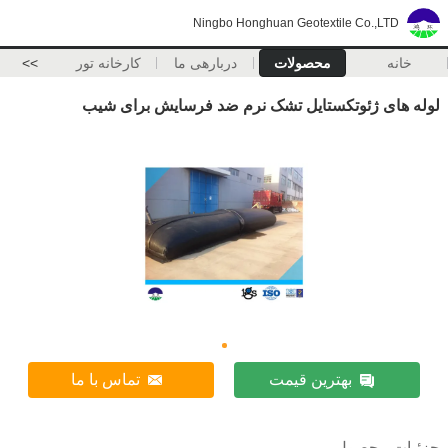
Ningbo Honghuan Geotextile Co.,LTD
خانه
محصولات
دربارهی ما
کارخانه تور
>>
لوله های ژئوتکستایل تشک نرم ضد فرسایش برای شیب
بهترین قیمت
تماس با ما
جزئیات محصول