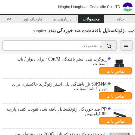
Ningbo Honghuan Geotextile Co.,LTD
خانه
محصولات
دربارهی ما
کارخانه تور
>>
ژئوتکستایل بافته شده ضد خوردگی
کیفیت
supplier.
(14)
ژئوگرید پلی استر بافندگی 100n/M برای دیوار / باند
آسفالت
تماس با ما
50KN/M تار بافندگی پلی استر ژئوگرید خاکستری برای
دیوار / باند آسفالت
تماس با ما
PP ضد خوردگی ژئوتکستایل بافته شده تقویت کننده پارچه
90 کیلونیوتن
تماس با ما
پارچه تقویت‌کننده ژئوتکستایل 760G چند رشته‌ای ضد