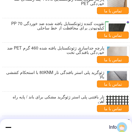
خوردگی PET
تماس با ما
تقویت کننده ژئوتکستایل بافته شده ضد خوردگی PP 70
کیلونیوتن برای محافظت از خط ساحلی
تماس با ما
پارچه جداسازی ژئوتکستایل بافته شده 460 گرم PET ضد
خوردگی بافندگی تخت
تماس با ما
ژئوگرید پلی استر بافندگی تار 80KNM با استحکام کششی
بالا
تماس با ما
تار بافتنی پلی استر ژئوگرید مشکی برای باند / پایه راه
آهن
تماس با ما
ژئوگرید پلی استر 50KNM با استحکام بالا برای شیب دایک
Info