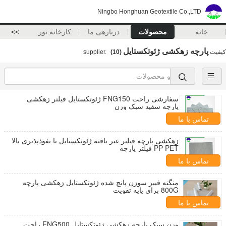
Ningbo Honghuan Geotextile Co.,LTD
خانه
محصولات
دربارهی ما
کارخانه تور
>>
پارچه زهکشی ژئوتکستایل
کیفیت
supplier.
(10)
سفارشی راحت FNG150 ژئوتکستایل فیلتر زهکشی
پارچه سفید سبک وزن
تماس با ما
زهکشی پارچه فیلتر غیر بافته ژئوتکستایل با نفوذپذیری بالا
PP PET فیلتر پارچه
تماس با ما
منگنه فیبر سوزن پانچ شده ژئوتکستایل زهکشی پارچه
800G برای پایه تقویت
تماس با ما
وزن سبک پارچه زهکشی ژئوتکستایل FNG500 راحت