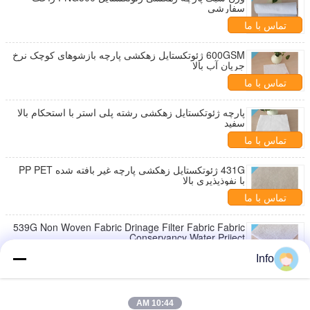
سفارشی
تماس با ما
600GSM ژئوتکستایل زهکشی پارچه بازشوهای کوچک نرخ
جریان آب بالا
تماس با ما
پارچه ژئوتکستایل زهکشی رشته پلی استر با استحکام بالا
سفید
تماس با ما
431G ژئوتکستایل زهکشی پارچه غیر بافته شده PP PET
با نفوذپذیری بالا
تماس با ما
539G Non Woven Fabric Drinage Filter Fabric Fabric
Conservancy Water Priject
تماس با ما
Info
پارچه فیلتر منظره پارچه راهسازی با تخلخل خوب
نفوذپذیری آب
10:44 AM