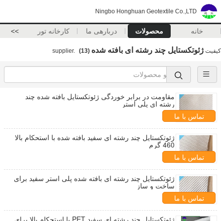
Ningbo Honghuan Geotextile Co.,LTD
خانه
محصولات
دربارهی ما
کارخانه تور
>>
ژئوتکستایل چند رشته ای بافته شده
کیفیت
supplier.
(13)
مقاومت در برابر خوردگی ژئوتکستایل بافته شده چند
رشته ای پلی استر
تماس با ما
ژئوتکستایل چند رشته ای سفید بافته شده با استحکام بالا
460 گرم
تماس با ما
ژئوتکستایل چند رشته ای بافته شده پلی استر سفید برای
ساخت و ساز
تماس با ما
ژئوتکستایل چند رشته ای سفید PET با استحکام بالا برای