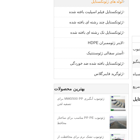
لوله های ژئوتکستایل
ژئوتکستایل فیلم اسپلیت بافته شده
ژئوتکستایل چند رشته ای بافته شده
ژئوتکستایل تک رشته ای بافته شده
لاینر ژئوممبران HDPE
تیوب
آستر سفالی ژئوسنتتیک
نگبو
ژئوتکستایل بافته شده ضد خوردگی
ژئوگرید فایبرگلاس
یاه
بهترین محصولات
ایل
ژئوتیوب آبگیری MWG500 PP برای
تصفیه لجن
ژئوتیوب PP PE مناسب برای ساختار
محافظ
ژئوتیوب تشک نرم برای محافظت از