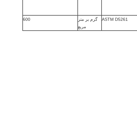
ASTM D5261
گرم بر متر
600
مربع