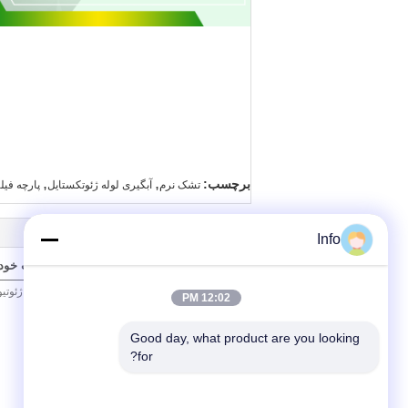
,
,
برچسب:
تشک نرم
آبگیری لوله ژئوتکستایل
پارچه فیل
Info
ارسال درخواست خود ر
12:02 PM
Good day, what product are you looking 
for?