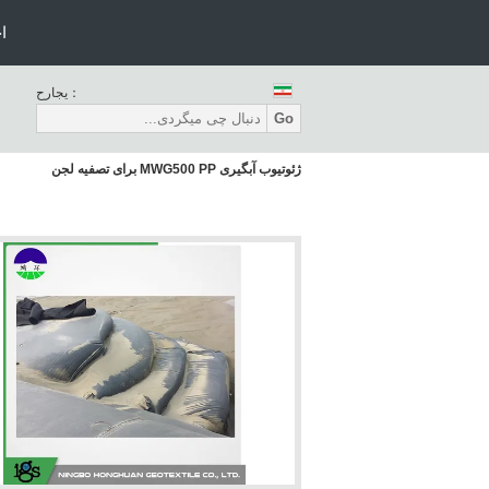
ا
حراجی：
Go
ژئوتیوب آبگیری MWG500 PP برای تصفیه لجن