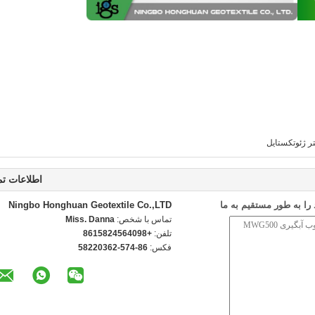
تر ژئوتکستایل
اطلاعات ت
ا به طور مستقیم به ما
Ningbo Honghuan Geotextile Co.,LTD
تماس با شخص:
Miss. Danna
تلفن:
+8615824564098
فکس:
86-574-58220362