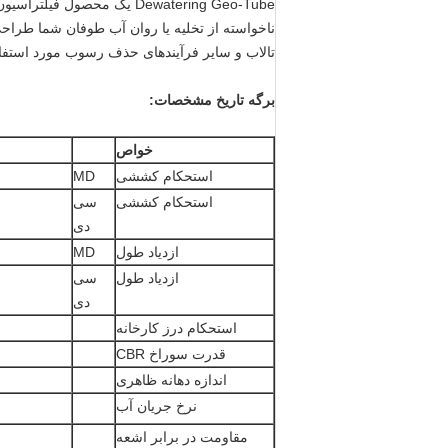
Dewatering Geo-Tube یک محص
ناخواسته از تخلیه یا روان آب طوفان شما طرا
تالاب و سایر فرآیندهای حذف رسوب مورد استفا
برگه تاریخ مشخصات:
خواص
استحکام کششی
MD
استحکام کششی
سی
دی
ازدیاد طول
MD
ازدیاد طول
سی
دی
استحکام درز کارخانه
قدرت سوراخ CBR
اندازه دهانه ظاهری
نرخ جریان آب
مقاومت در برابر اشعه