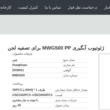
خبار
درخواست نقل قول
تماس با ما
کنترل کیفیت
کارخانه 
ژئوتیوب آبگیری MWG500 PP برای تصفیه لجن
جزئیات محصول:
محل منبع:
چین
نام تجاری:
HongHuan
گواهی:
ISO9001
شماره مدل:
MWG500
پرداخت:
مقدار حداقل تعداد سفارش:
ظرف 1 * 40HQ یا 30PCS
قیمت:
USD100/PCS~USD3000/PCS
جزئیات بسته بندی:
با توجه به نیاز مشتری
زمان تحویل:
30 روز