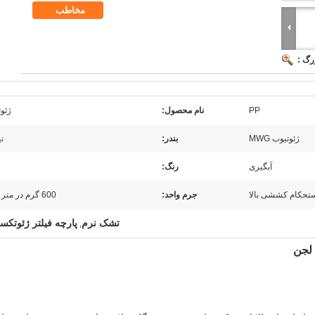
مخاطب
رگ :
PP
نام محصول:
ژئو
ژئوتیوب MWG
بندر:
نی
آبگیری
رنگ:
س
تحکام کششی بالا
جرم واحد:
600 گرم در متر مربع
تشک نرم
پارچه فیلتر ژئوتکست
,