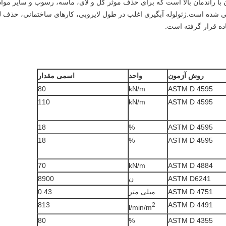
ول فیلتراسیون با راندمان بالا است که برای حذف موثر گل و لای، ماسه، رسوب و سایر مواد
حی شده است.ژئولوله آبگیری اغلب در طول لایروبی، کارهای ساختمانی، حذف 
ده قرار گرفته است.
روش آزمون
واحد
اسمی
مقدار
80
kN/m
ASTM D 4595
110
kN/m
ASTM D 4595
18
%
ASTM D 4595
18
%
ASTM D 4595
70
kN/m
ASTM D 4884
ASTM D6241
ن
8900
ASTM D 4751
میلی متر
0.43
813
ASTM D 4491
2
l/min/m
80
%
ASTM D 4355