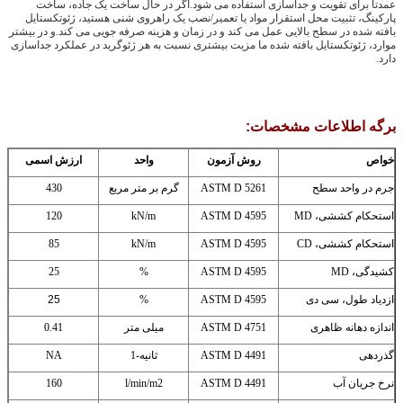
عمدتاً برای تقویت و جداسازی استفاده می شود.اگر در حال ساخت یک جاده، ساخت
پارکینگ، تثبیت محل استقرار مواد یا تعمیر/نصب یک راهروی شنی هستید، ژئوتکستایل
بافته شده در سطح بالایی عمل می کند و در زمان و هزینه صرفه جویی می کند.و در بیشتر
موارد، ژئوتکستایل بافته شده ما مزیت بیشتری نسبت به هر ژئوگرید در عملکرد جداسازی
دارد.
برگه اطلاعات مشخصات:
خواص
روش آزمون
واحد
ارزش اسمی
جرم در واحد سطح
ASTM D 5261
گرم بر متر مربع
430
استحکام کششی، MD
ASTM D 4595
kN/m
120
استحکام کششی، CD
ASTM D 4595
kN/m
85
کشیدگی، MD
ASTM D 4595
%
25
ازدیاد طول، سی دی
ASTM D 4595
%
25
اندازه دهانه ظاهری
ASTM D 4751
میلی متر
0.41
گذردهی
ASTM D 4491
ثانیه-1
NA
نرخ جریان آب
ASTM D 4491
l/min/m2
160