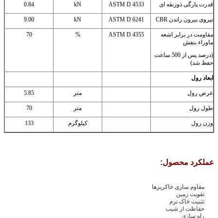
قدرت پارگی ذوزنقه ای
ASTM D 4533
kN
0.84
نیروی بیرون راندن CBR
ASTM D 6241
kN
9.00
مقاومت در برابر اشعه
ASTM D 4355
%
70
ماوراء بنفش
(درصد پس از 500 ساعت
حفظ شد)
ابعاد رول
عرض رول
متر
5.85
طول رول
متر
70
وزن رول
کیلوگرم
133
عملکرد محصول:
مقاوم سازی خاکریزها
تقویت زمین
تثبیت خاک نرم
حفاظت از شیب
راه سازی