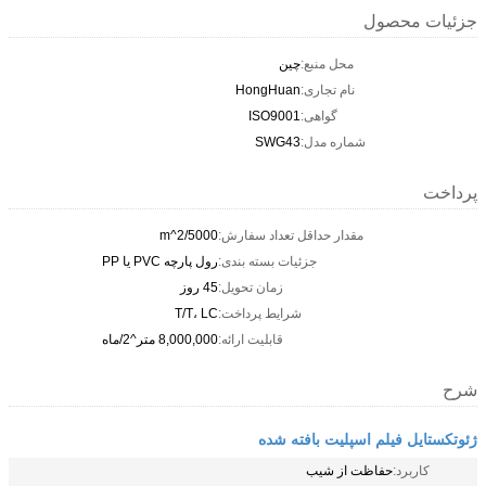
جزئیات محصول
محل منبع:
چین
نام تجاری:
HongHuan
گواهی:
ISO9001
شماره مدل:
SWG43
پرداخت
مقدار حداقل تعداد سفارش:
5000/m^2
جزئیات بسته بندی:
رول پارچه PVC یا PP
زمان تحویل:
45 روز
شرایط پرداخت:
T/T، LC
قابلیت ارائه:
8,000,000 متر^2/ماه
شرح
ژئوتکستایل فیلم اسپلیت بافته شده
کاربرد:
حفاظت از شیب