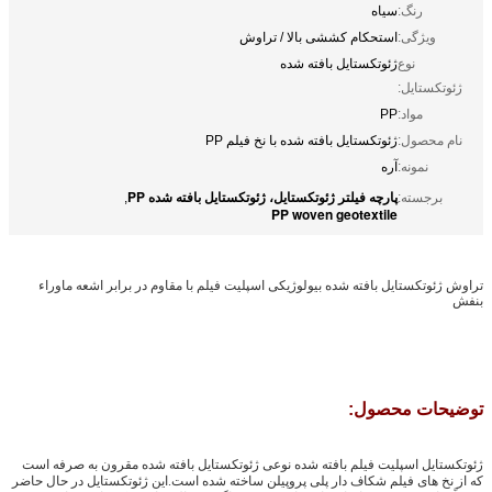
رنگ:
سیاه
ویژگی:
استحکام کششی بالا / تراوش
نوع
ژئوتکستایل بافته شده
ژئوتکستایل:
مواد:
PP
نام محصول:
ژئوتکستایل بافته شده با نخ فیلم PP
نمونه:
آره
پارچه فیلتر ژئوتکستایل، ژئوتکستایل بافته شده PP
برجسته:
,
PP woven geotextile
تراوش ژئوتکستایل بافته شده بیولوژیکی اسپلیت فیلم با مقاوم در برابر اشعه ماوراء
بنفش
توضیحات محصول:
ژئوتکستایل اسپلیت فیلم بافته شده نوعی ژئوتکستایل بافته شده مقرون به صرفه است
که از نخ های فیلم شکاف دار پلی پروپیلن ساخته شده است.این ژئوتکستایل در حال حاضر