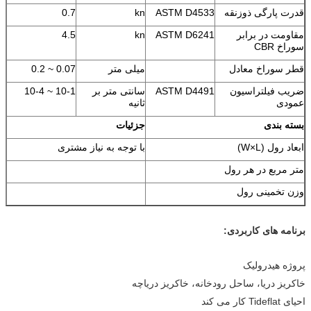
قدرت پارگی ذوزنقه
ASTM D4533
kn
0.7
مقاومت در برابر
ASTM D6241
kn
4.5
سوراخ CBR
قطر سوراخ معادل
میلی متر
0.07 ~ 0.2
ضریب فیلتراسیون
ASTM D4491
سانتی متر بر
10-1 ~ 10-4
عمودی
ثانیه
بسته بندی
جزئیات
ابعاد رول (W×L)
با توجه به نیاز مشتری
متر مربع در هر رول
وزن تخمینی رول
برنامه های کاربردی:
پروژه هیدرولیک
خاکریز دریا، ساحل رودخانه، خاکریز دریاچه
احیای Tideflat کار می کند