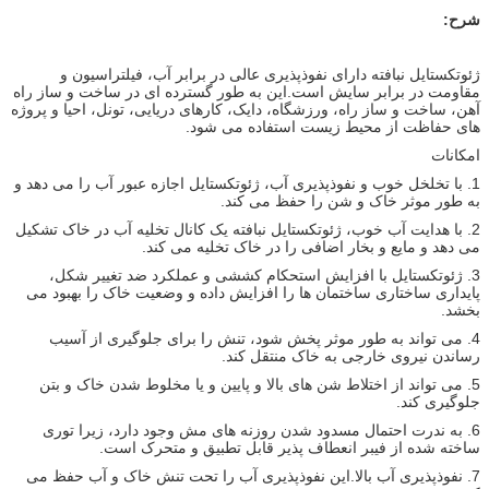
شرح:
ژئوتکستایل نبافته دارای نفوذپذیری عالی در برابر آب، فیلتراسیون و
مقاومت در برابر سایش است.این به طور گسترده ای در ساخت و ساز راه
آهن، ساخت و ساز راه، ورزشگاه، دایک، کارهای دریایی، تونل، احیا و پروژه
های حفاظت از محیط زیست استفاده می شود.
امکانات
1. با تخلخل خوب و نفوذپذیری آب، ژئوتکستایل اجازه عبور آب را می دهد و
به طور موثر خاک و شن را حفظ می کند.
2. با هدایت آب خوب، ژئوتکستایل نبافته یک کانال تخلیه آب در خاک تشکیل
می دهد و مایع و بخار اضافی را در خاک تخلیه می کند.
3. ژئوتکستایل با افزایش استحکام کششی و عملکرد ضد تغییر شکل،
پایداری ساختاری ساختمان ها را افزایش داده و وضعیت خاک را بهبود می
بخشد.
4. می تواند به طور موثر پخش شود، تنش را برای جلوگیری از آسیب
رساندن نیروی خارجی به خاک منتقل کند.
5. می تواند از اختلاط شن های بالا و پایین و یا مخلوط شدن خاک و بتن
جلوگیری کند.
6. به ندرت احتمال مسدود شدن روزنه های مش وجود دارد، زیرا توری
ساخته شده از فیبر انعطاف پذیر قابل تطبیق و متحرک است.
7. نفوذپذیری آب بالا.این نفوذپذیری آب را تحت تنش خاک و آب حفظ می