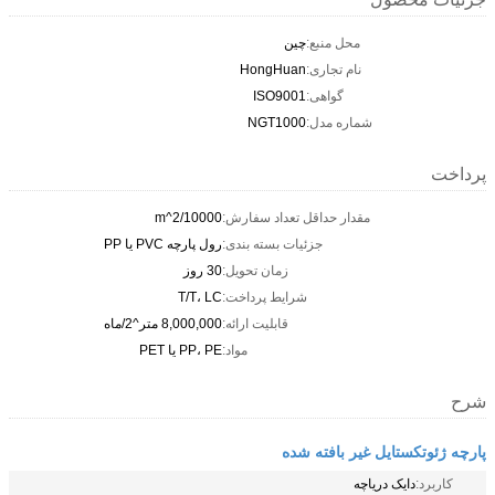
محل منبع:
چین
نام تجاری:
HongHuan
گواهی:
ISO9001
شماره مدل:
NGT1000
پرداخت
مقدار حداقل تعداد سفارش:
10000/m^2
جزئیات بسته بندی:
رول پارچه PVC یا PP
زمان تحویل:
30 روز
شرایط پرداخت:
T/T، LC
قابلیت ارائه:
8,000,000 متر^2/ماه
مواد:
PP، PE یا PET
شرح
پارچه ژئوتکستایل غیر بافته شده
کاربرد:
دایک دریاچه