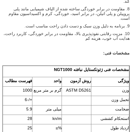
کند.
8. مقاومت در برابر خوردگی.ساخته شده از الیاف شیمیایی مانند پلی
پروپیلن و پلی اتیلن، در برابر اسید، خوردگی، کرم و اکسیداسیون مقاوم
است.
9. برنامه به دلیل وزن سبک و دست دادن راحت مناسب است.
10. مزیت رقابتی.نفوذپذیری بالا، مقاومت در برابر خوردگی، کاربرد راحت،
هدایت آب خوب، هزینه کم
مشخصات فنی:
مشخصات فنی ژئوتکستایل نبافته NGT1000
ویژگی
روش آزمون
واحد
فهرست مطالب
وزن
ASTM D5261
گرم بر متر مربع
1000
تحمل وزن
+/-6
ضخامت
میلی متر
5.9
استحکام کششی
kn/m
28
ازدیاد طول
%≥
25