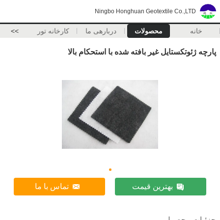
Ningbo Honghuan Geotextile Co.,LTD
خانه
محصولات
دربارهی ما
کارخانه تور
>>
پارچه ژئوتکستایل غیر بافته شده با استحکام بالا
بهترین قیمت
تماس با ما
جزئیات محصول