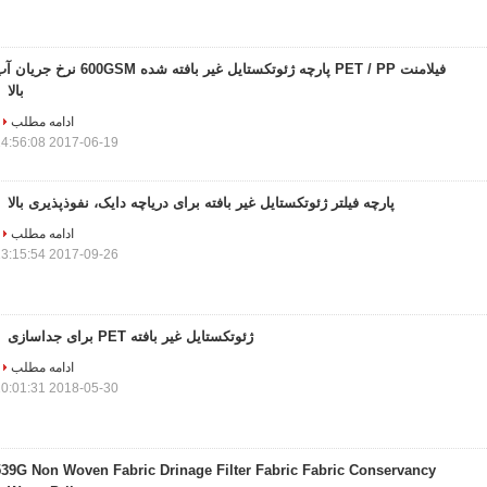
فیلامنت PET / PP پارچه ژئوتکستایل غیر بافته شده 600GSM نرخ جری
بالا
ادامه مطلب
2017-06-19 14:56:08
پارچه فیلتر ژئوتکستایل غیر بافته برای دریاچه دایک، نفوذپذیری بالا
ادامه مطلب
2017-09-26 13:15:54
ژئوتکستایل غیر بافته PET برای جداسازی
ادامه مطلب
2018-05-30 10:01:31
539G Non Woven Fabric Drinage Filter Fabric Fabric Conservancy