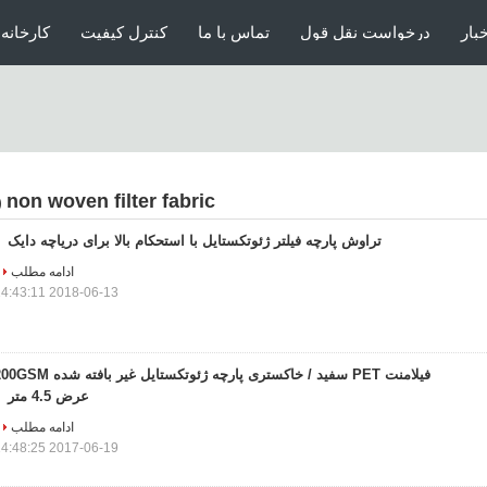
خبار
درخواست نقل قول
تماس با ما
کنترل کیفیت
کارخانه 
non woven filter fabric
4)
تراوش پارچه فیلتر ژئوتکستایل با استحکام بالا برای دریاچه دایک
ادامه مطلب
2018-06-13 14:43:11
فیلامنت PET سفید / خاکستری پارچه ژئوتکستایل غیر بافته شده
عرض 4.5 متر
ادامه مطلب
2017-06-19 14:48:25