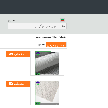
ا
حراجی：
Go
non woven filter fabric
مخاطب
مخاطب